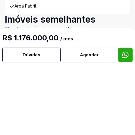
Área Fabril
Imóveis semelhantes
Confira imóveis semelhantes
R$ 1.176.000,00
/ mês
Dúvidas
Agendar
Cód:
2976
Comparar
Có