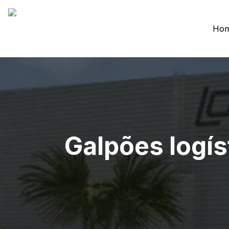
Ho
Galpões logís