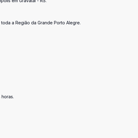
olis em Gravataí - RS.
e toda a Região da Grande Porto Alegre.
 horas.