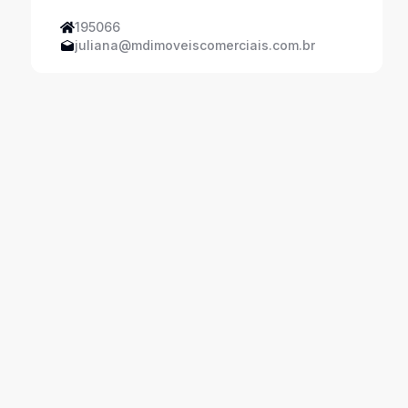
195066
juliana@mdimoveiscomerciais.com.br