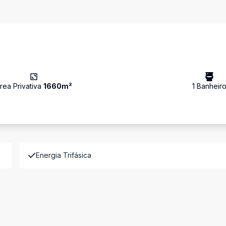
rea Privativa
1660
m²
1
Banheir
Energia Trifásica