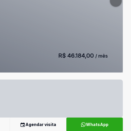
R$ 46.184,00
/ mês
Agendar visita
WhatsApp