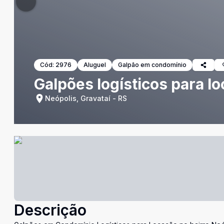
Cód:
2976
Aluguel
Galpão em condomínio
Galpões logísticos para lo
Neópolis, Gravataí - RS
Descrição