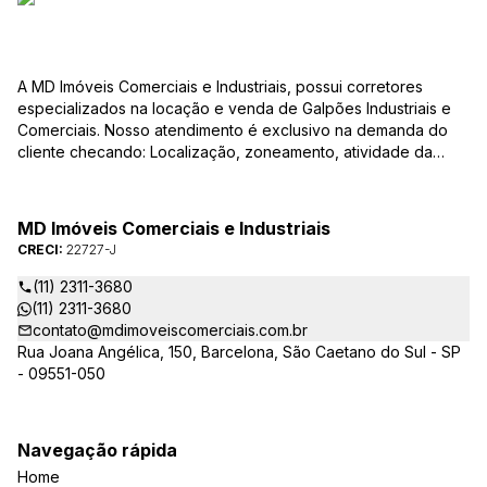
A MD Imóveis Comerciais e Industriais, possui corretores
especializados na locação e venda de Galpões Industriais e
Comerciais. Nosso atendimento é exclusivo na demanda do
cliente checando: Localização, zoneamento, atividade da
empresa, condições do imóvel entre outros detalhes que
viabilizam o resultado, encontrando os imóveis que irão
atender de verdade a sua necessidade!
MD Imóveis Comerciais e Industriais
CRECI:
22727-J
(11) 2311-3680
(11) 2311-3680
contato@mdimoveiscomerciais.com.br
Rua Joana Angélica, 150, Barcelona, São Caetano do Sul - SP
- 09551-050
Navegação rápida
Home