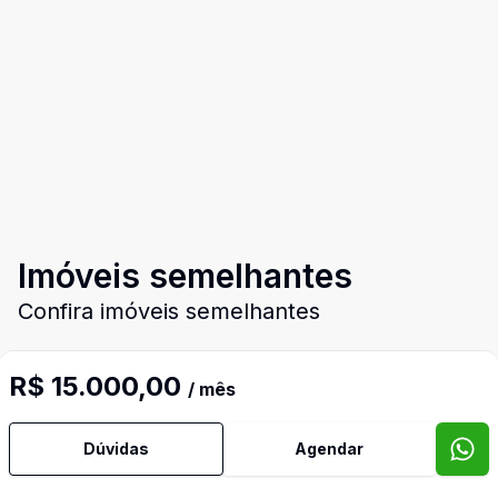
Imóveis semelhantes
Confira imóveis semelhantes
R$ 15.000,00
/ mês
Cód:
1298
Comparar
Có
Dúvidas
Agendar