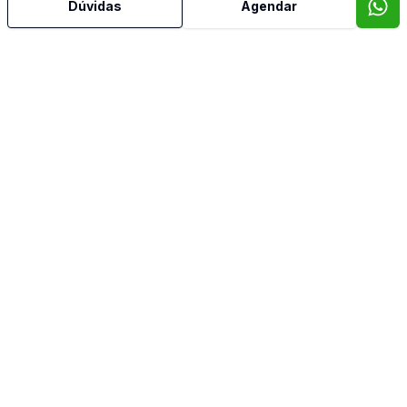
Dúvidas
Agendar
A MD Imóveis Comerciais e Industriais, possui corretores
especializados na locação e venda de Galpões Industriais e
Comerciais. Nosso atendimento é exclusivo na demanda do
cliente checando: Localização, zoneamento, atividade da
empresa, condições do imóvel entre outros detalhes que