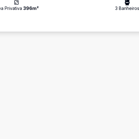
ea Privativa
396
m²
3
Banheiro