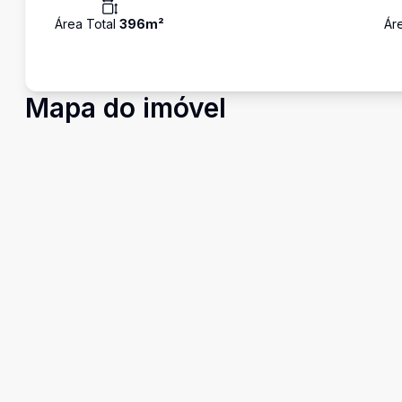
Área Total
396
m²
Ár
Mapa do imóvel