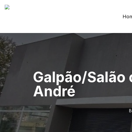
Ho
Galpão/Salão 
André
B