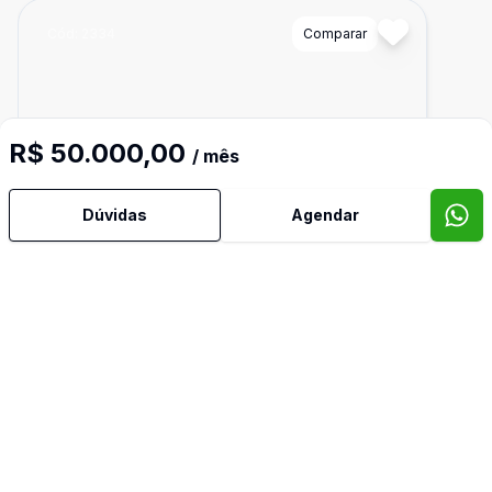
Cód:
2334
Comparar
R$ 50.000,00
/ mês
Dúvidas
Agendar
Ban
2
359
m²
Salão / Galpão Comercial
Salão Comercial para Locação na Vila