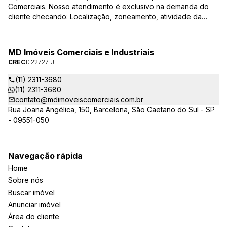
Comerciais. Nosso atendimento é exclusivo na demanda do
cliente checando: Localização, zoneamento, atividade da
empresa, condições do imóvel entre outros detalhes que
viabilizam o resultado, encontrando os imóveis que irão
atender de verdade a sua necessidade!
MD Imóveis Comerciais e Industriais
CRECI:
22727-J
(11) 2311-3680
(11) 2311-3680
contato@mdimoveiscomerciais.com.br
Rua Joana Angélica, 150, Barcelona, São Caetano do Sul - SP
- 09551-050
Navegação rápida
Home
Sobre nós
Buscar imóvel
Anunciar imóvel
Área do cliente