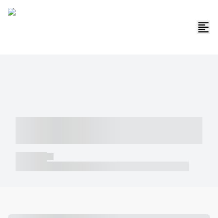
----- ----- -- ------ ---- ---- -- ----- -----
----- --- ------
----- -----
----- ----- -- ------ ---- ---- -- ----- ----- ----- --- ------