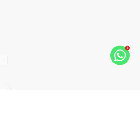
1
ious slide
Next slide
Cód:
198
Comparar