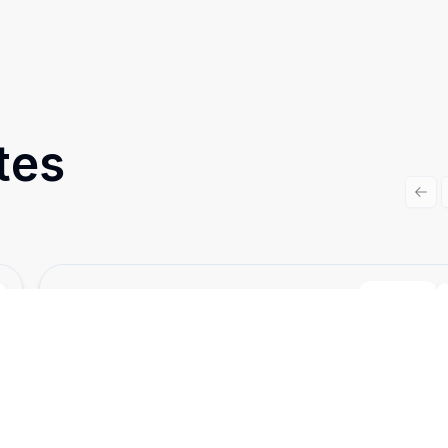
tes
Prev
Cód:
2691
Comparar