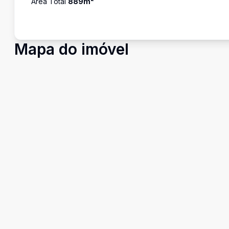
Área Total
889
m²
Mapa do imóvel