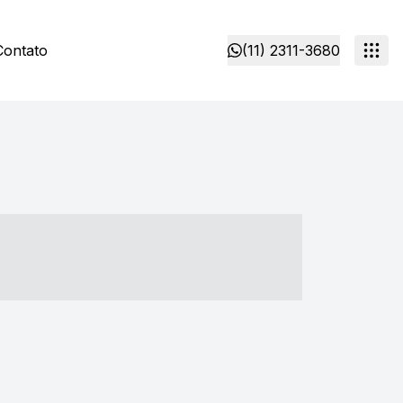
Contato
(11) 2311-3680
- ----- ----- --