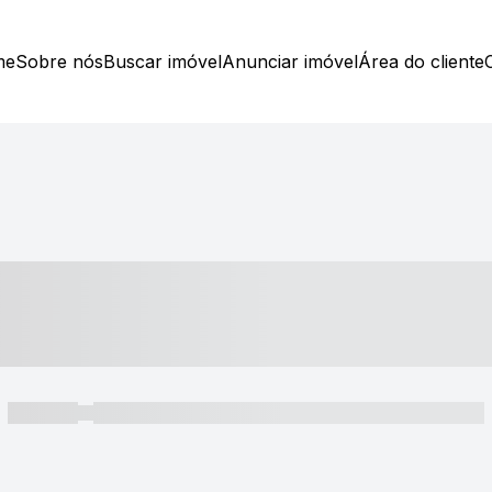
me
Sobre nós
Buscar imóvel
Anunciar imóvel
Área do cliente
----- ---- ---- -- ----
----- -----
----- ----- -- ------ ---- ---- -- ----- ----- ----- --- ------