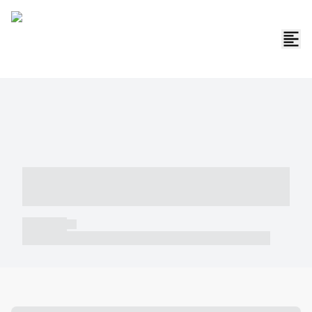
----- ----- -- ------ ---- ---- -- ----- -----
----- --- ------
----- -----
----- ----- -- ------ ---- ---- -- ----- ----- ----- --- ------