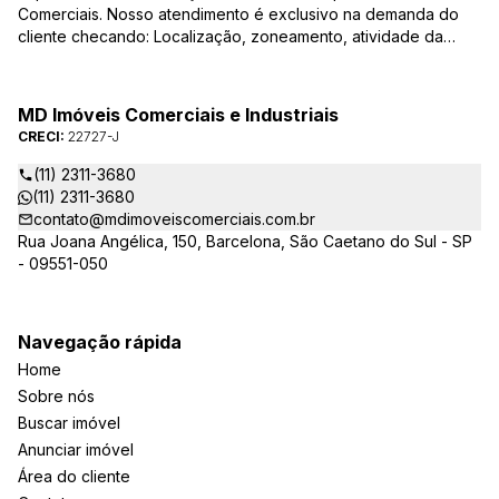
Comerciais. Nosso atendimento é exclusivo na demanda do
cliente checando: Localização, zoneamento, atividade da
empresa, condições do imóvel entre outros detalhes que
viabilizam o resultado, encontrando os imóveis que irão
atender de verdade a sua necessidade!
MD Imóveis Comerciais e Industriais
CRECI:
22727-J
(11) 2311-3680
(11) 2311-3680
contato@mdimoveiscomerciais.com.br
Rua Joana Angélica, 150, Barcelona, São Caetano do Sul - SP
- 09551-050
Navegação rápida
Home
Sobre nós
Buscar imóvel
Anunciar imóvel
Área do cliente