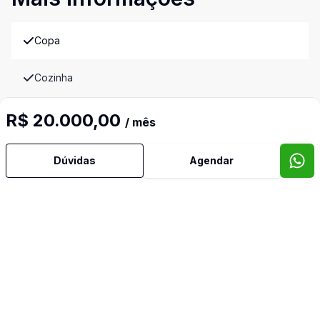
Copa
Cozinha
Imóveis semelhantes
R$ 20.000,00
/ mês
Confira imóveis semelhantes
Dúvidas
Agendar
Cód:
3025
Comparar
Có