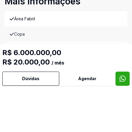
Mais informações
Área Fabril
Copa
Cozinha
R$ 6.000.000,00
Imóveis semelhantes
R$ 20.000,00
/ mês
Confira imóveis semelhantes
Dúvidas
Agendar
Cód:
2199
Comparar