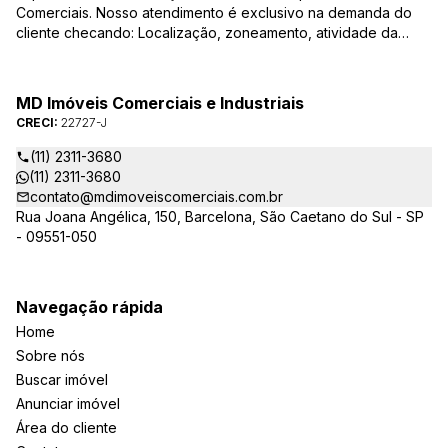
Comerciais. Nosso atendimento é exclusivo na demanda do
cliente checando: Localização, zoneamento, atividade da
empresa, condições do imóvel entre outros detalhes que
viabilizam o resultado, encontrando os imóveis que irão
atender de verdade a sua necessidade!
MD Imóveis Comerciais e Industriais
CRECI:
22727-J
(11) 2311-3680
(11) 2311-3680
contato@mdimoveiscomerciais.com.br
Rua Joana Angélica, 150, Barcelona, São Caetano do Sul - SP
- 09551-050
Navegação rápida
Home
Sobre nós
Buscar imóvel
Anunciar imóvel
Área do cliente