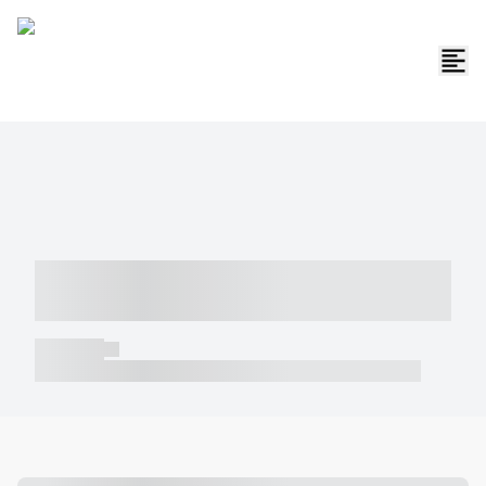
----- ----- -- ------ ---- ---- -- ----- -----
----- --- ------
----- -----
----- ----- -- ------ ---- ---- -- ----- ----- ----- --- ------