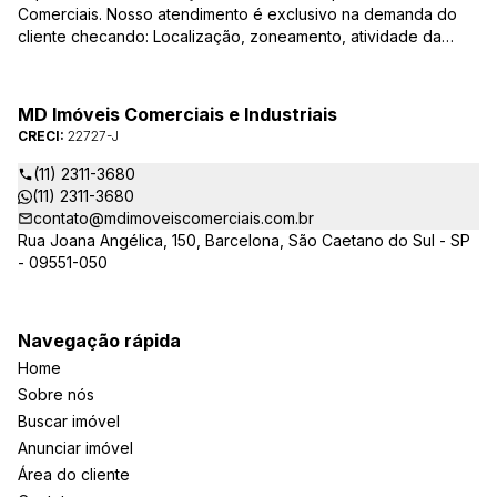
Comerciais. Nosso atendimento é exclusivo na demanda do
cliente checando: Localização, zoneamento, atividade da
empresa, condições do imóvel entre outros detalhes que
viabilizam o resultado, encontrando os imóveis que irão
atender de verdade a sua necessidade!
MD Imóveis Comerciais e Industriais
CRECI:
22727-J
(11) 2311-3680
(11) 2311-3680
contato@mdimoveiscomerciais.com.br
Rua Joana Angélica, 150, Barcelona, São Caetano do Sul - SP
- 09551-050
Navegação rápida
Home
Sobre nós
Buscar imóvel
Anunciar imóvel
Área do cliente