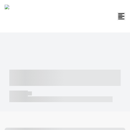
----- ----- -- ------ ---- ---- -- ----- -----
----- --- ------
----- -----
----- ----- -- ------ ---- ---- -- ----- ----- ----- --- ------