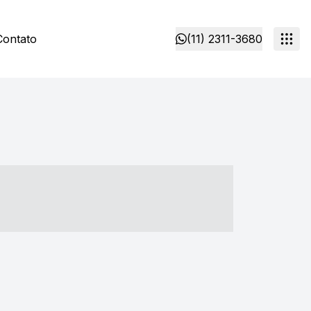
Contato
(11) 2311-3680
- ----- ----- --