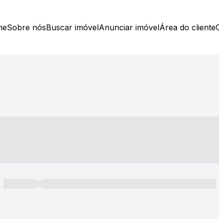
me
Sobre nós
Buscar imóvel
Anunciar imóvel
Área do cliente
----- ---- ---- -- ----
----- -----
----- ----- -- ------ ---- ---- -- ----- ----- ----- --- ------