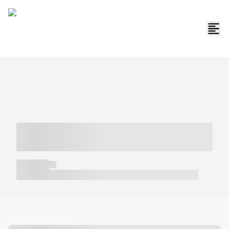
----- ----- -- ------ ---- ---- -- ----- -----
----- --- ------
----- -----
----- ----- -- ------ ---- ---- -- ----- ----- ----- --- ------