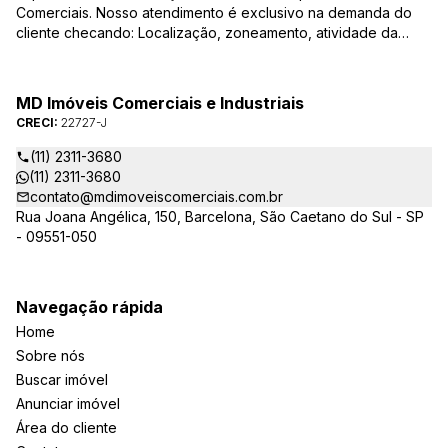
Comerciais. Nosso atendimento é exclusivo na demanda do
cliente checando: Localização, zoneamento, atividade da
empresa, condições do imóvel entre outros detalhes que
viabilizam o resultado, encontrando os imóveis que irão
atender de verdade a sua necessidade!
MD Imóveis Comerciais e Industriais
CRECI:
22727-J
(11) 2311-3680
(11) 2311-3680
contato@mdimoveiscomerciais.com.br
Rua Joana Angélica, 150, Barcelona, São Caetano do Sul - SP
- 09551-050
Navegação rápida
Home
Sobre nós
Buscar imóvel
Anunciar imóvel
Área do cliente