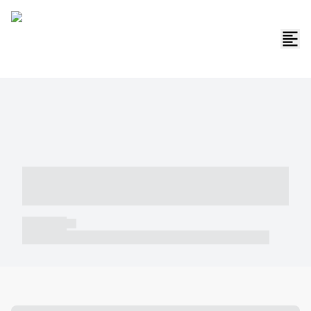
----- ----- -- ------ ---- ---- -- ----- -----
----- --- ------
----- -----
----- ----- -- ------ ---- ---- -- ----- ----- ----- --- ------