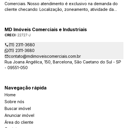
Comerciais. Nosso atendimento é exclusivo na demanda do
cliente checando: Localização, zoneamento, atividade da
empresa, condições do imóvel entre outros detalhes que
viabilizam o resultado, encontrando os imóveis que irão
atender de verdade a sua necessidade!
MD Imóveis Comerciais e Industriais
CRECI:
22727-J
(11) 2311-3680
(11) 2311-3680
contato@mdimoveiscomerciais.com.br
Rua Joana Angélica, 150, Barcelona, São Caetano do Sul - SP
- 09551-050
Navegação rápida
Home
Sobre nós
Buscar imóvel
Anunciar imóvel
Área do cliente