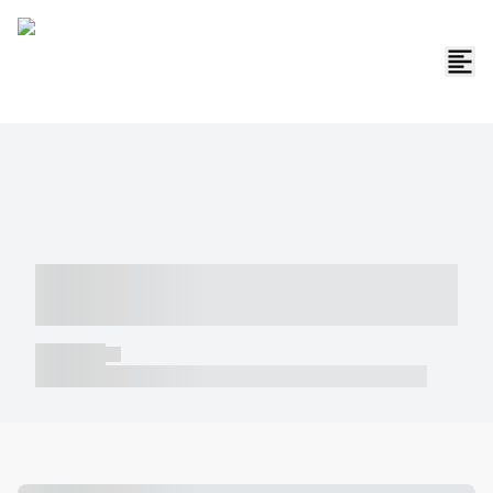
----- ----- -- ------ ---- ---- -- ----- -----
----- --- ------
----- -----
----- ----- -- ------ ---- ---- -- ----- ----- ----- --- ------