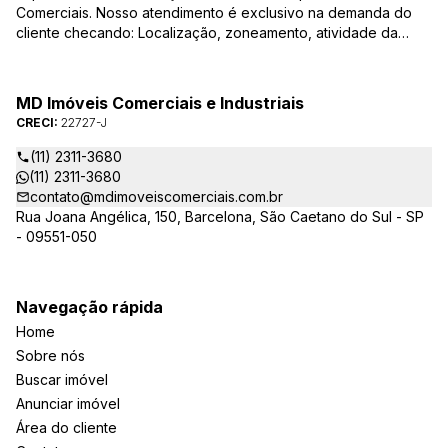
Comerciais. Nosso atendimento é exclusivo na demanda do
cliente checando: Localização, zoneamento, atividade da
empresa, condições do imóvel entre outros detalhes que
viabilizam o resultado, encontrando os imóveis que irão
atender de verdade a sua necessidade!
MD Imóveis Comerciais e Industriais
CRECI:
22727-J
(11) 2311-3680
(11) 2311-3680
contato@mdimoveiscomerciais.com.br
Rua Joana Angélica, 150, Barcelona, São Caetano do Sul - SP
- 09551-050
Navegação rápida
Home
Sobre nós
Buscar imóvel
Anunciar imóvel
Área do cliente