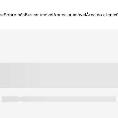
me
Sobre nós
Buscar imóvel
Anunciar imóvel
Área do cliente
----- ---- ---- -- ----
----- -----
----- ----- -- ------ ---- ---- -- ----- ----- ----- --- ------