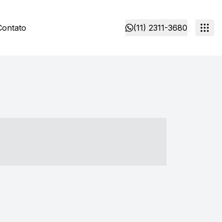
Contato
(11) 2311-3680
- ----- ----- --