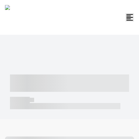
----- ----- -- ------ ---- ---- -- ----- -----
----- --- ------
----- -----
----- ----- -- ------ ---- ---- -- ----- ----- ----- --- ------