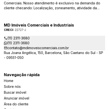
Comerciais. Nosso atendimento é exclusivo na demanda do
cliente checando: Localização, zoneamento, atividade da
empresa, condições do imóvel entre outros detalhes que
viabilizam o resultado, encontrando os imóveis que irão
atender de verdade a sua necessidade!
MD Imóveis Comerciais e Industriais
CRECI:
22727-J
(11) 2311-3680
(11) 2311-3680
contato@mdimoveiscomerciais.com.br
Rua Joana Angélica, 150, Barcelona, São Caetano do Sul - SP
- 09551-050
Navegação rápida
Home
Sobre nós
Buscar imóvel
Anunciar imóvel
Área do cliente