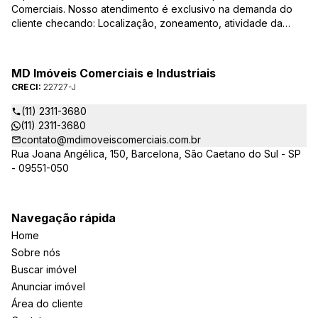
Comerciais. Nosso atendimento é exclusivo na demanda do
cliente checando: Localização, zoneamento, atividade da
empresa, condições do imóvel entre outros detalhes que
viabilizam o resultado, encontrando os imóveis que irão
atender de verdade a sua necessidade!
MD Imóveis Comerciais e Industriais
CRECI:
22727-J
(11) 2311-3680
(11) 2311-3680
contato@mdimoveiscomerciais.com.br
Rua Joana Angélica, 150, Barcelona, São Caetano do Sul - SP
- 09551-050
Navegação rápida
Home
Sobre nós
Buscar imóvel
Anunciar imóvel
Área do cliente