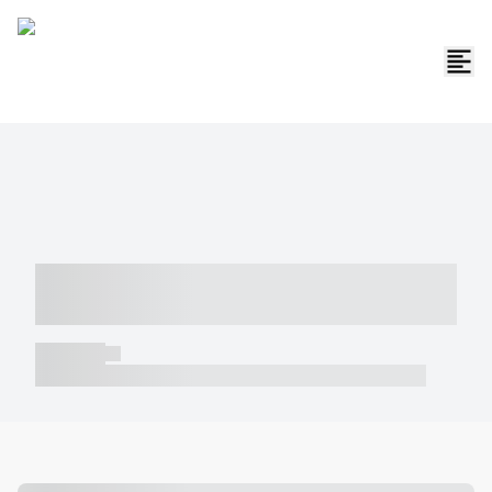
----- ----- -- ------ ---- ---- -- ----- -----
----- --- ------
----- -----
----- ----- -- ------ ---- ---- -- ----- ----- ----- --- ------