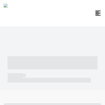
----- ----- -- ------ ---- ---- -- ----- -----
----- --- ------
----- -----
----- ----- -- ------ ---- ---- -- ----- ----- ----- --- ------