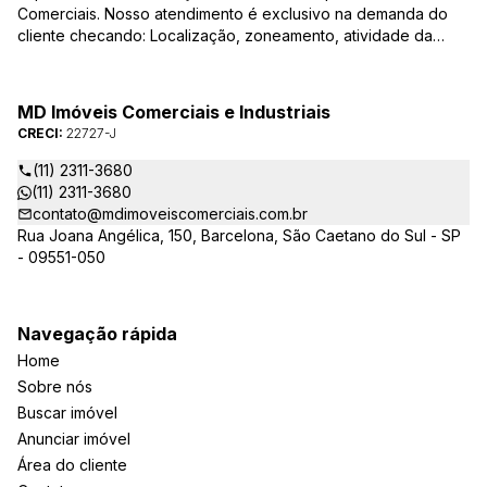
Comerciais. Nosso atendimento é exclusivo na demanda do
cliente checando: Localização, zoneamento, atividade da
empresa, condições do imóvel entre outros detalhes que
viabilizam o resultado, encontrando os imóveis que irão
atender de verdade a sua necessidade!
MD Imóveis Comerciais e Industriais
CRECI:
22727-J
(11) 2311-3680
(11) 2311-3680
contato@mdimoveiscomerciais.com.br
Rua Joana Angélica, 150, Barcelona, São Caetano do Sul - SP
- 09551-050
Navegação rápida
Home
Sobre nós
Buscar imóvel
Anunciar imóvel
Área do cliente