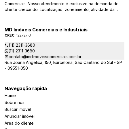
Comerciais. Nosso atendimento é exclusivo na demanda do
cliente checando: Localização, zoneamento, atividade da
empresa, condições do imóvel entre outros detalhes que
viabilizam o resultado, encontrando os imóveis que irão
atender de verdade a sua necessidade!
MD Imóveis Comerciais e Industriais
CRECI:
22727-J
(11) 2311-3680
(11) 2311-3680
contato@mdimoveiscomerciais.com.br
Rua Joana Angélica, 150, Barcelona, São Caetano do Sul - SP
- 09551-050
Navegação rápida
Home
Sobre nós
Buscar imóvel
Anunciar imóvel
Área do cliente