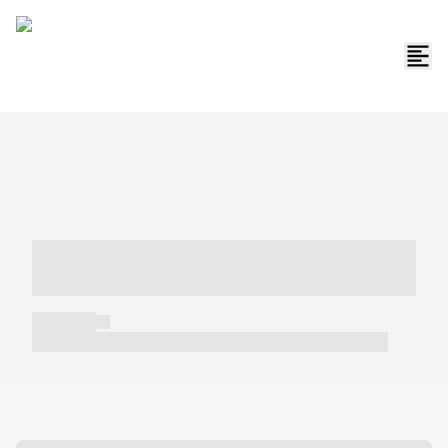
----- ----- -- ------ ---- ---- -- ----- -----
----- --- ------
----- -----
----- ----- -- ------ ---- ---- -- ----- ----- ----- --- ------