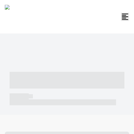
----- ----- -- ------ ---- ---- -- ----- -----
----- --- ------
----- -----
----- ----- -- ------ ---- ---- -- ----- ----- ----- --- ------