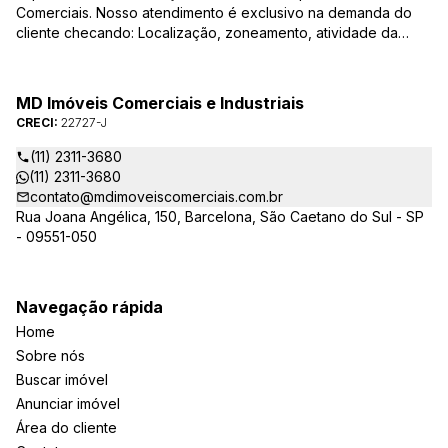
Comerciais. Nosso atendimento é exclusivo na demanda do
cliente checando: Localização, zoneamento, atividade da
empresa, condições do imóvel entre outros detalhes que
viabilizam o resultado, encontrando os imóveis que irão
atender de verdade a sua necessidade!
MD Imóveis Comerciais e Industriais
CRECI:
22727-J
(11) 2311-3680
(11) 2311-3680
contato@mdimoveiscomerciais.com.br
Rua Joana Angélica, 150, Barcelona, São Caetano do Sul - SP
- 09551-050
Navegação rápida
Home
Sobre nós
Buscar imóvel
Anunciar imóvel
Área do cliente