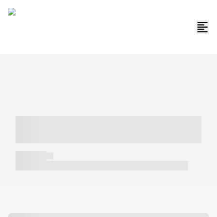
----- ----- -- ------ ---- ---- -- ----- -----
----- --- ------
----- -----
----- ----- -- ------ ---- ---- -- ----- ----- ----- --- ------