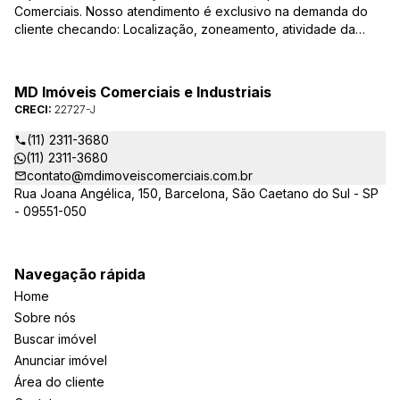
Comerciais. Nosso atendimento é exclusivo na demanda do
cliente checando: Localização, zoneamento, atividade da
empresa, condições do imóvel entre outros detalhes que
viabilizam o resultado, encontrando os imóveis que irão
atender de verdade a sua necessidade!
MD Imóveis Comerciais e Industriais
CRECI:
22727-J
(11) 2311-3680
(11) 2311-3680
contato@mdimoveiscomerciais.com.br
Rua Joana Angélica, 150, Barcelona, São Caetano do Sul - SP
- 09551-050
Navegação rápida
Home
Sobre nós
Buscar imóvel
Anunciar imóvel
Área do cliente