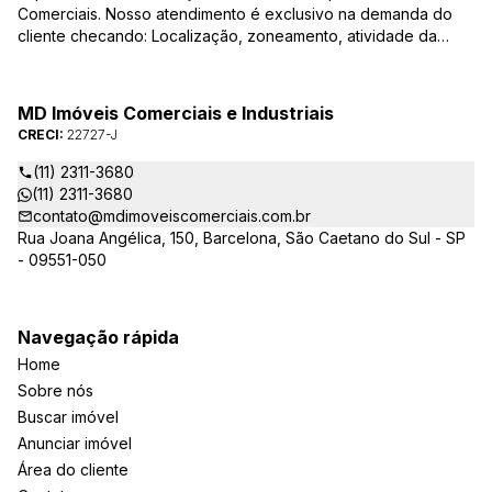
Comerciais. Nosso atendimento é exclusivo na demanda do
cliente checando: Localização, zoneamento, atividade da
empresa, condições do imóvel entre outros detalhes que
viabilizam o resultado, encontrando os imóveis que irão
atender de verdade a sua necessidade!
MD Imóveis Comerciais e Industriais
CRECI:
22727-J
(11) 2311-3680
(11) 2311-3680
contato@mdimoveiscomerciais.com.br
Rua Joana Angélica, 150, Barcelona, São Caetano do Sul - SP
- 09551-050
Navegação rápida
Home
Sobre nós
Buscar imóvel
Anunciar imóvel
Área do cliente