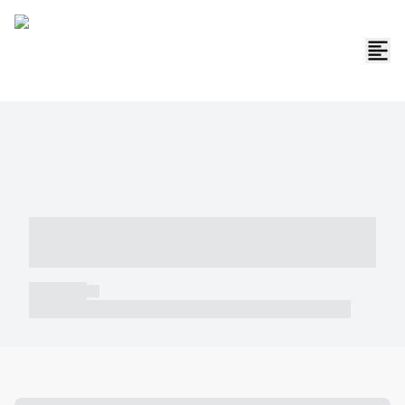
----- ----- -- ------ ---- ---- -- ----- -----
----- --- ------
----- -----
----- ----- -- ------ ---- ---- -- ----- ----- ----- --- ------