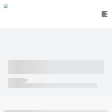
----- ----- -- ------ ---- ---- -- ----- -----
----- --- ------
----- -----
----- ----- -- ------ ---- ---- -- ----- ----- ----- --- ------