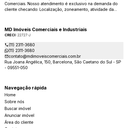
Comerciais. Nosso atendimento é exclusivo na demanda do
cliente checando: Localização, zoneamento, atividade da
empresa, condições do imóvel entre outros detalhes que
viabilizam o resultado, encontrando os imóveis que irão
atender de verdade a sua necessidade!
MD Imóveis Comerciais e Industriais
CRECI:
22727-J
(11) 2311-3680
(11) 2311-3680
contato@mdimoveiscomerciais.com.br
Rua Joana Angélica, 150, Barcelona, São Caetano do Sul - SP
- 09551-050
Navegação rápida
Home
Sobre nós
Buscar imóvel
Anunciar imóvel
Área do cliente