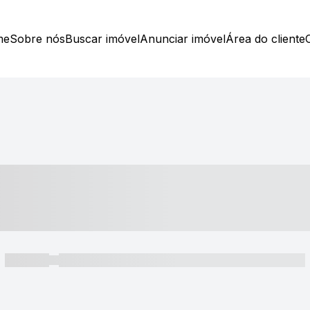
me
Sobre nós
Buscar imóvel
Anunciar imóvel
Área do cliente
----- ---- ---- -- ----
----- -----
----- ----- -- ------ ---- ---- -- ----- ----- ----- --- ------