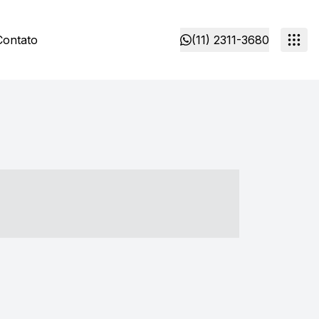
Contato
(11) 2311-3680
- ----- ----- --