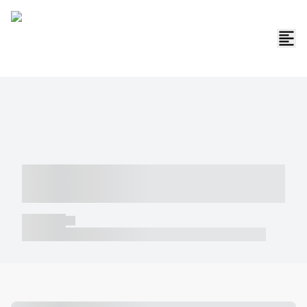
----- ----- -- ------ ---- ---- -- ----- -----
----- --- ------
----- -----
----- ----- -- ------ ---- ---- -- ----- ----- ----- --- ------