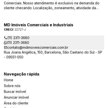
Comerciais. Nosso atendimento é exclusivo na demanda do
cliente checando: Localização, zoneamento, atividade da
empresa, condições do imóvel entre outros detalhes que
viabilizam o resultado, encontrando os imóveis que irão
atender de verdade a sua necessidade!
MD Imóveis Comerciais e Industriais
CRECI:
22727-J
(11) 2311-3680
(11) 2311-3680
contato@mdimoveiscomerciais.com.br
Rua Joana Angélica, 150, Barcelona, São Caetano do Sul - SP
- 09551-050
Navegação rápida
Home
Sobre nós
Buscar imóvel
Anunciar imóvel
Área do cliente