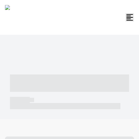
----- ----- -- ------ ---- ---- -- ----- -----
----- --- ------
----- -----
----- ----- -- ------ ---- ---- -- ----- ----- ----- --- ------