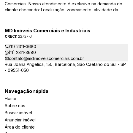
Comerciais. Nosso atendimento é exclusivo na demanda do
cliente checando: Localização, zoneamento, atividade da
empresa, condições do imóvel entre outros detalhes que
viabilizam o resultado, encontrando os imóveis que irão
atender de verdade a sua necessidade!
MD Imóveis Comerciais e Industriais
CRECI:
22727-J
(11) 2311-3680
(11) 2311-3680
contato@mdimoveiscomerciais.com.br
Rua Joana Angélica, 150, Barcelona, São Caetano do Sul - SP
- 09551-050
Navegação rápida
Home
Sobre nós
Buscar imóvel
Anunciar imóvel
Área do cliente