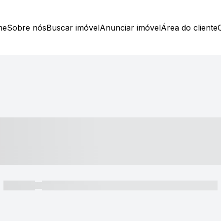
me
Sobre nós
Buscar imóvel
Anunciar imóvel
Área do cliente
----- ---- ---- -- ----
----- -----
----- ----- -- ------ ---- ---- -- ----- ----- ----- --- ------