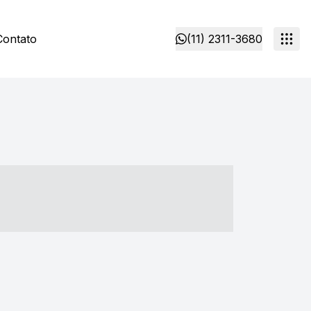
Contato
(11) 2311-3680
- ----- ----- --