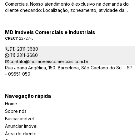
Comerciais. Nosso atendimento é exclusivo na demanda do
cliente checando: Localização, zoneamento, atividade da
empresa, condições do imóvel entre outros detalhes que
viabilizam o resultado, encontrando os imóveis que irão
atender de verdade a sua necessidade!
MD Imóveis Comerciais e Industriais
CRECI:
22727-J
(11) 2311-3680
(11) 2311-3680
contato@mdimoveiscomerciais.com.br
Rua Joana Angélica, 150, Barcelona, São Caetano do Sul - SP
- 09551-050
Navegação rápida
Home
Sobre nós
Buscar imóvel
Anunciar imóvel
Área do cliente