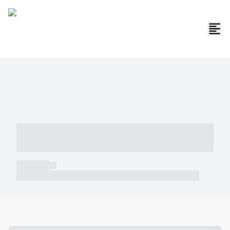
----- ----- -- ------ ---- ---- -- ----- -----
----- --- ------
----- -----
----- ----- -- ------ ---- ---- -- ----- ----- ----- --- ------