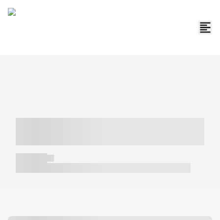
----- ----- -- ------ ---- ---- -- ----- -----
----- --- ------
----- -----
----- ----- -- ------ ---- ---- -- ----- ----- ----- --- ------