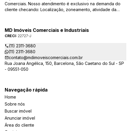
Comerciais. Nosso atendimento é exclusivo na demanda do
cliente checando: Localização, zoneamento, atividade da
empresa, condições do imóvel entre outros detalhes que
viabilizam o resultado, encontrando os imóveis que irão
atender de verdade a sua necessidade!
MD Imóveis Comerciais e Industriais
CRECI:
22727-J
(11) 2311-3680
(11) 2311-3680
contato@mdimoveiscomerciais.com.br
Rua Joana Angélica, 150, Barcelona, São Caetano do Sul - SP
- 09551-050
Navegação rápida
Home
Sobre nós
Buscar imóvel
Anunciar imóvel
Área do cliente