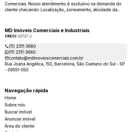
Comerciais. Nosso atendimento é exclusivo na demanda do
cliente checando: Localização, zoneamento, atividade da
empresa, condições do imóvel entre outros detalhes que
viabilizam o resultado, encontrando os imóveis que irão
atender de verdade a sua necessidade!
MD Imóveis Comerciais e Industriais
CRECI:
22727-J
(11) 2311-3680
(11) 2311-3680
contato@mdimoveiscomerciais.com.br
Rua Joana Angélica, 150, Barcelona, São Caetano do Sul - SP
- 09551-050
Navegação rápida
Home
Sobre nós
Buscar imóvel
Anunciar imóvel
Área do cliente