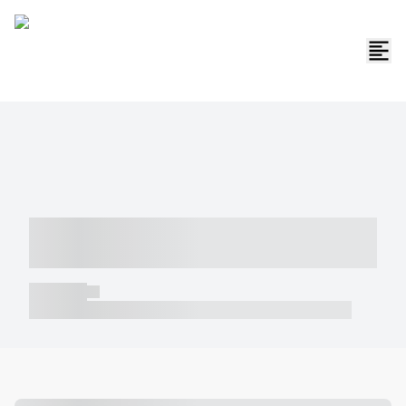
----- ----- -- ------ ---- ---- -- ----- -----
----- --- ------
----- -----
----- ----- -- ------ ---- ---- -- ----- ----- ----- --- ------