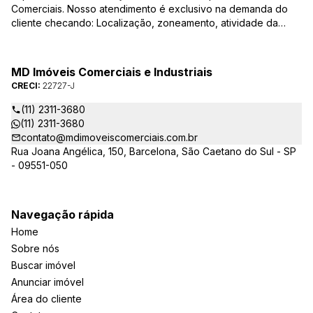
Comerciais. Nosso atendimento é exclusivo na demanda do
cliente checando: Localização, zoneamento, atividade da
empresa, condições do imóvel entre outros detalhes que
viabilizam o resultado, encontrando os imóveis que irão
atender de verdade a sua necessidade!
MD Imóveis Comerciais e Industriais
CRECI:
22727-J
(11) 2311-3680
(11) 2311-3680
contato@mdimoveiscomerciais.com.br
Rua Joana Angélica, 150, Barcelona, São Caetano do Sul - SP
- 09551-050
Navegação rápida
Home
Sobre nós
Buscar imóvel
Anunciar imóvel
Área do cliente