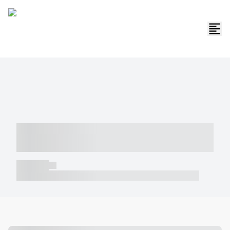
----- ----- -- ------ ---- ---- -- ----- -----
----- --- ------
----- -----
----- ----- -- ------ ---- ---- -- ----- ----- ----- --- ------