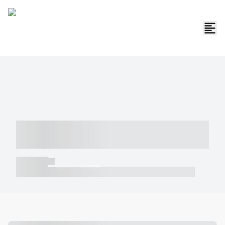
----- ----- -- ------ ---- ---- -- ----- -----
----- --- ------
----- -----
----- ----- -- ------ ---- ---- -- ----- ----- ----- --- ------