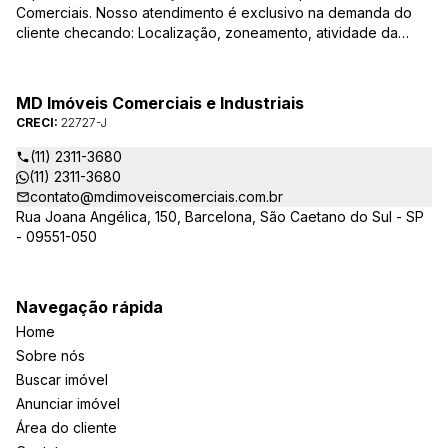
Comerciais. Nosso atendimento é exclusivo na demanda do
cliente checando: Localização, zoneamento, atividade da
empresa, condições do imóvel entre outros detalhes que
viabilizam o resultado, encontrando os imóveis que irão
atender de verdade a sua necessidade!
MD Imóveis Comerciais e Industriais
CRECI:
22727-J
(11) 2311-3680
(11) 2311-3680
contato@mdimoveiscomerciais.com.br
Rua Joana Angélica, 150, Barcelona, São Caetano do Sul - SP
- 09551-050
Navegação rápida
Home
Sobre nós
Buscar imóvel
Anunciar imóvel
Área do cliente