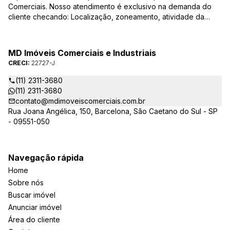
Comerciais. Nosso atendimento é exclusivo na demanda do
cliente checando: Localização, zoneamento, atividade da
empresa, condições do imóvel entre outros detalhes que
viabilizam o resultado, encontrando os imóveis que irão
atender de verdade a sua necessidade!
MD Imóveis Comerciais e Industriais
CRECI:
22727-J
(11) 2311-3680
(11) 2311-3680
contato@mdimoveiscomerciais.com.br
Rua Joana Angélica, 150, Barcelona, São Caetano do Sul - SP
- 09551-050
Navegação rápida
Home
Sobre nós
Buscar imóvel
Anunciar imóvel
Área do cliente