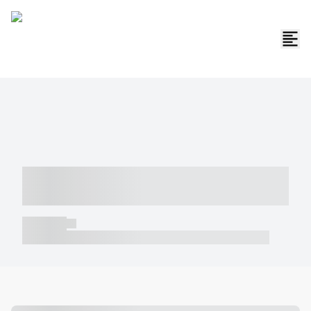
----- ----- -- ------ ---- ---- -- ----- -----
----- --- ------
----- -----
----- ----- -- ------ ---- ---- -- ----- ----- ----- --- ------