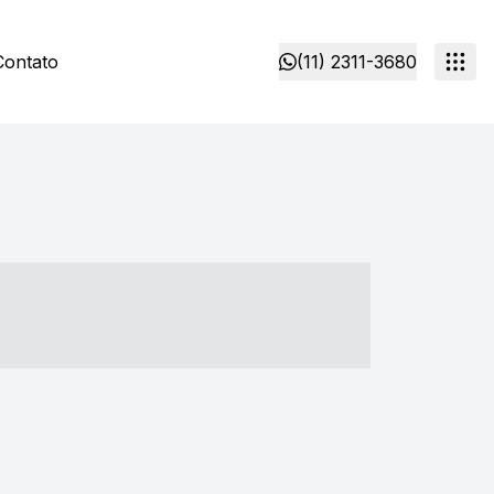
Contato
(11) 2311-3680
- ----- ----- --