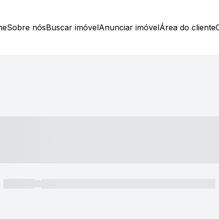
me
Sobre nós
Buscar imóvel
Anunciar imóvel
Área do cliente
----- ---- ---- -- ----
----- -----
----- ----- -- ------ ---- ---- -- ----- ----- ----- --- ------