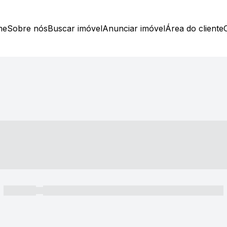
me
Sobre nós
Buscar imóvel
Anunciar imóvel
Área do cliente
----- ---- ---- -- ----
----- -----
----- ----- -- ------ ---- ---- -- ----- ----- ----- --- ------