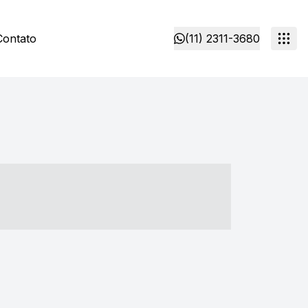
Contato
(11) 2311-3680
- ----- ----- --