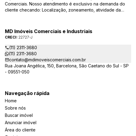
Comerciais. Nosso atendimento é exclusivo na demanda do
cliente checando: Localização, zoneamento, atividade da
empresa, condições do imóvel entre outros detalhes que
viabilizam o resultado, encontrando os imóveis que irão
atender de verdade a sua necessidade!
MD Imóveis Comerciais e Industriais
CRECI:
22727-J
(11) 2311-3680
(11) 2311-3680
contato@mdimoveiscomerciais.com.br
Rua Joana Angélica, 150, Barcelona, São Caetano do Sul - SP
- 09551-050
Navegação rápida
Home
Sobre nós
Buscar imóvel
Anunciar imóvel
Área do cliente