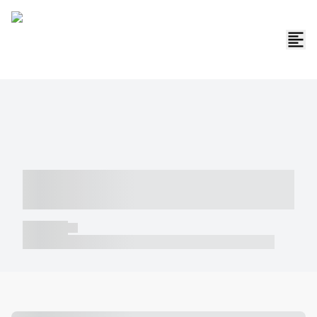
----- ----- -- ------ ---- ---- -- ----- -----
----- --- ------
----- -----
----- ----- -- ------ ---- ---- -- ----- ----- ----- --- ------