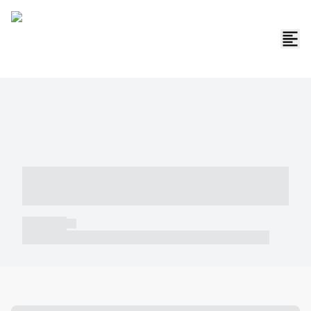
----- ----- -- ------ ---- ---- -- ----- -----
----- --- ------
----- -----
----- ----- -- ------ ---- ---- -- ----- ----- ----- --- ------