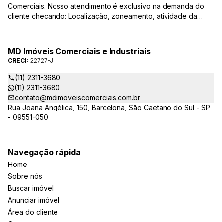
Comerciais. Nosso atendimento é exclusivo na demanda do
cliente checando: Localização, zoneamento, atividade da
empresa, condições do imóvel entre outros detalhes que
viabilizam o resultado, encontrando os imóveis que irão
atender de verdade a sua necessidade!
MD Imóveis Comerciais e Industriais
CRECI:
22727-J
(11) 2311-3680
(11) 2311-3680
contato@mdimoveiscomerciais.com.br
Rua Joana Angélica, 150, Barcelona, São Caetano do Sul - SP
- 09551-050
Navegação rápida
Home
Sobre nós
Buscar imóvel
Anunciar imóvel
Área do cliente