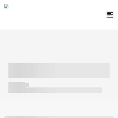
----- ----- -- ------ ---- ---- -- ----- -----
----- --- ------
----- -----
----- ----- -- ------ ---- ---- -- ----- ----- ----- --- ------