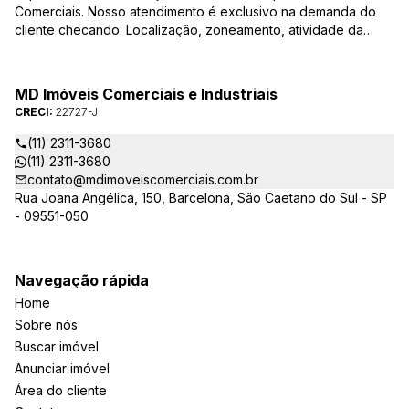
Comerciais. Nosso atendimento é exclusivo na demanda do
cliente checando: Localização, zoneamento, atividade da
empresa, condições do imóvel entre outros detalhes que
viabilizam o resultado, encontrando os imóveis que irão
atender de verdade a sua necessidade!
MD Imóveis Comerciais e Industriais
CRECI:
22727-J
(11) 2311-3680
(11) 2311-3680
contato@mdimoveiscomerciais.com.br
Rua Joana Angélica, 150, Barcelona, São Caetano do Sul - SP
- 09551-050
Navegação rápida
Home
Sobre nós
Buscar imóvel
Anunciar imóvel
Área do cliente