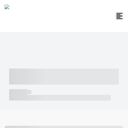
----- ----- -- ------ ---- ---- -- ----- -----
----- --- ------
----- -----
----- ----- -- ------ ---- ---- -- ----- ----- ----- --- ------