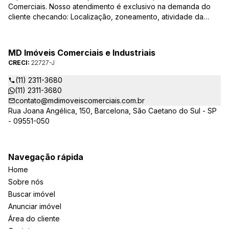
Comerciais. Nosso atendimento é exclusivo na demanda do
cliente checando: Localização, zoneamento, atividade da
empresa, condições do imóvel entre outros detalhes que
viabilizam o resultado, encontrando os imóveis que irão
atender de verdade a sua necessidade!
MD Imóveis Comerciais e Industriais
CRECI:
22727-J
(11) 2311-3680
(11) 2311-3680
contato@mdimoveiscomerciais.com.br
Rua Joana Angélica, 150, Barcelona, São Caetano do Sul - SP
- 09551-050
Navegação rápida
Home
Sobre nós
Buscar imóvel
Anunciar imóvel
Área do cliente