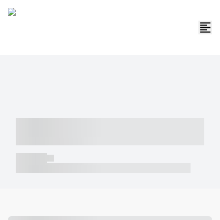
----- ----- -- ------ ---- ---- -- ----- -----
----- --- ------
----- -----
----- ----- -- ------ ---- ---- -- ----- ----- ----- --- ------