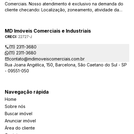
Comerciais. Nosso atendimento é exclusivo na demanda do
cliente checando: Localização, zoneamento, atividade da
empresa, condições do imóvel entre outros detalhes que
viabilizam o resultado, encontrando os imóveis que irão
atender de verdade a sua necessidade!
MD Imóveis Comerciais e Industriais
CRECI:
22727-J
(11) 2311-3680
(11) 2311-3680
contato@mdimoveiscomerciais.com.br
Rua Joana Angélica, 150, Barcelona, São Caetano do Sul - SP
- 09551-050
Navegação rápida
Home
Sobre nós
Buscar imóvel
Anunciar imóvel
Área do cliente