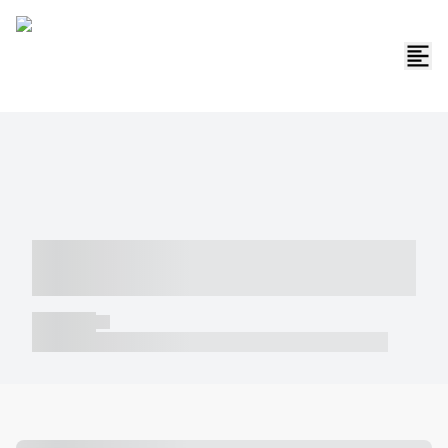
----- ----- -- ------ ---- ---- -- ----- -----
----- --- ------
----- -----
----- ----- -- ------ ---- ---- -- ----- ----- ----- --- ------