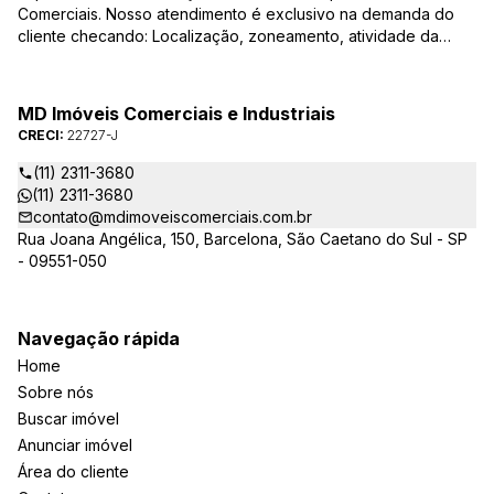
Comerciais. Nosso atendimento é exclusivo na demanda do
cliente checando: Localização, zoneamento, atividade da
empresa, condições do imóvel entre outros detalhes que
viabilizam o resultado, encontrando os imóveis que irão
atender de verdade a sua necessidade!
MD Imóveis Comerciais e Industriais
CRECI:
22727-J
(11) 2311-3680
(11) 2311-3680
contato@mdimoveiscomerciais.com.br
Rua Joana Angélica, 150, Barcelona, São Caetano do Sul - SP
- 09551-050
Navegação rápida
Home
Sobre nós
Buscar imóvel
Anunciar imóvel
Área do cliente