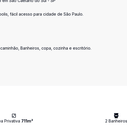
io em São Caetano do Sul - SP
olis, fácil acesso para cidade de São Paulo.
 caminhão, Banheiros, copa, cozinha e escritório.
ea Privativa
711
m²
2
Banheiro