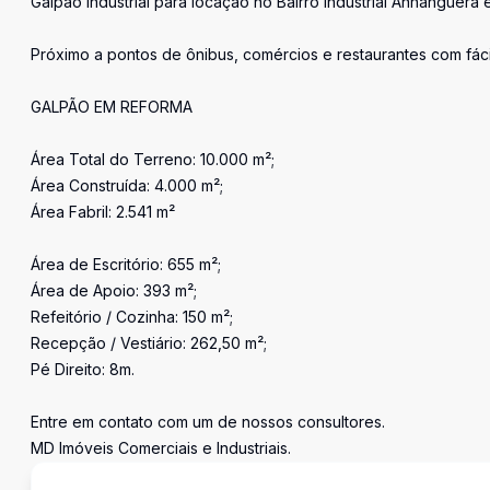
Galpão Industrial para locação no Bairro Industrial Anhanguer
Próximo a pontos de ônibus, comércios e restaurantes com fá
GALPÃO EM REFORMA
Área Total do Terreno: 10.000 m²;
Área Construída: 4.000 m²;
Área Fabril: 2.541 m²
Área de Escritório: 655 m²;
Área de Apoio: 393 m²;
Refeitório / Cozinha: 150 m²;
Recepção / Vestiário: 262,50 m²;
Pé Direito: 8m.
Entre em contato com um de nossos consultores.
MD Imóveis Comerciais e Industriais.