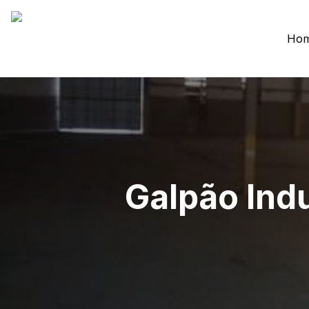
Ho
Galpão Ind