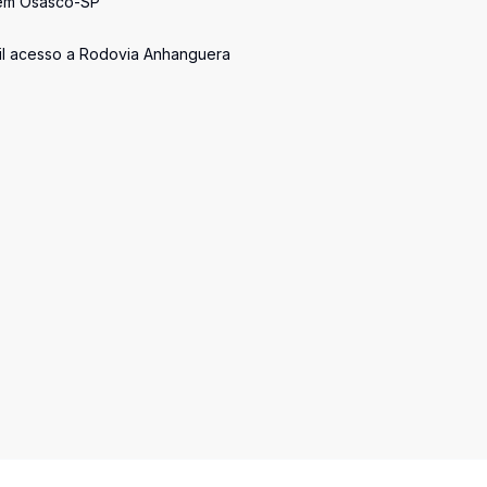
a em Osasco-SP
cil acesso a Rodovia Anhanguera