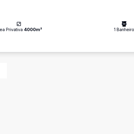
ea Privativa
4000
m²
1
Banheir