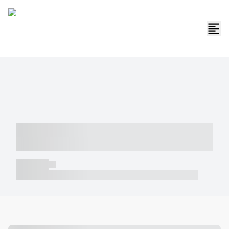
----- ----- -- ------ ---- ---- -- ----- -----
----- --- ------
----- -----
----- ----- -- ------ ---- ---- -- ----- ----- ----- --- ------