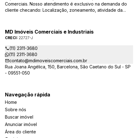
Comerciais. Nosso atendimento é exclusivo na demanda do
cliente checando: Localização, zoneamento, atividade da
empresa, condições do imóvel entre outros detalhes que
viabilizam o resultado, encontrando os imóveis que irão
atender de verdade a sua necessidade!
MD Imóveis Comerciais e Industriais
CRECI:
22727-J
(11) 2311-3680
(11) 2311-3680
contato@mdimoveiscomerciais.com.br
Rua Joana Angélica, 150, Barcelona, São Caetano do Sul - SP
- 09551-050
Navegação rápida
Home
Sobre nós
Buscar imóvel
Anunciar imóvel
Área do cliente