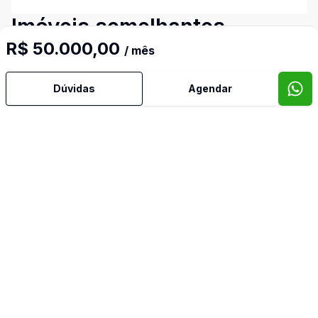
Imóveis semelhantes
R$ 50.000,00
Confira imóveis semelhantes
/ mês
Dúvidas
Agendar
Cód:
388
Comparar
Có